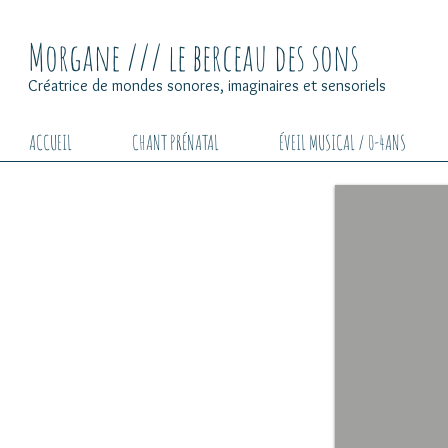
Morgane /// le berceau des sons
Créatrice de mondes sonores, imaginaires et sensoriels
ACCUEIL
CHANT PRÉNATAL
ÉVEIL MUSICAL / 0-4ANS
LE CINÉ-CONCERT DES TUB'S
spectacle musical et visuel
création 2010
re-création 2015
Quatre tubistes se cachent derrière l'écran de
cinéma. Au cours de cette séance de cinéma
insolite, les spectacteurs font la connaissance
de ces quatre musiciens qui savent mélanger la
musique et les images pour raconter des
histoires.