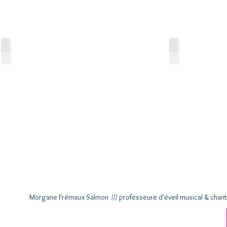
L'éq
Nicolas Salmon
Morgane Frémaux
Direction
Création
artistique
scénique
de
Tub'
à
l'image
Morgane Frémaux Salmon ///
professeure d'éveil musical & chant 