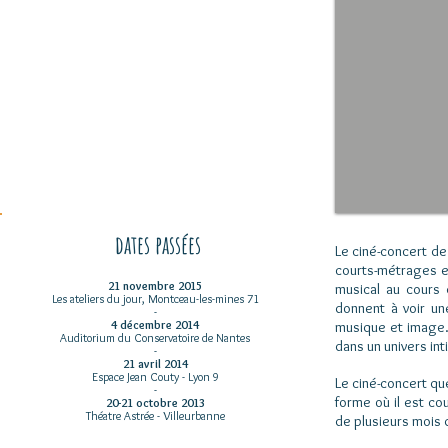
Prochaine Date
28 juin 2016
Villefranche-sur-Saône
dates passées
Le ciné-concert de
courts-métrages et
21 novembre 2015
musical au cours 
Les ateliers du jour, Montceau-les-mines 71
donnent à
voir u
-
4 décembre 2014
musique et image. 
Auditorium du Conservatoire de Nantes
dans un univers inti
-
21 avril 2014
Espace Jean Couty - Lyon 9
Le ciné-concert qu
-
forme où il est cou
20-21 octobre 2013
Théatre Astrée - Villeurbanne
de plusieurs mois 