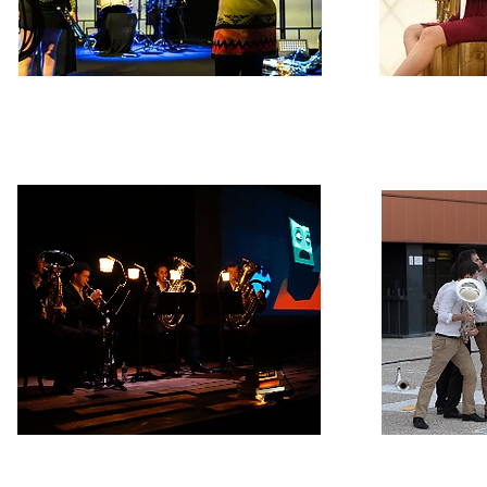
Live session - O.U.M.P.H.
LE BE
création d'une partition corporelle
conception
LE CINÉ-CONCERT DE Tub'à L'image
LA M
coaching corporel, mise en scène & scénographie
coaching corpo