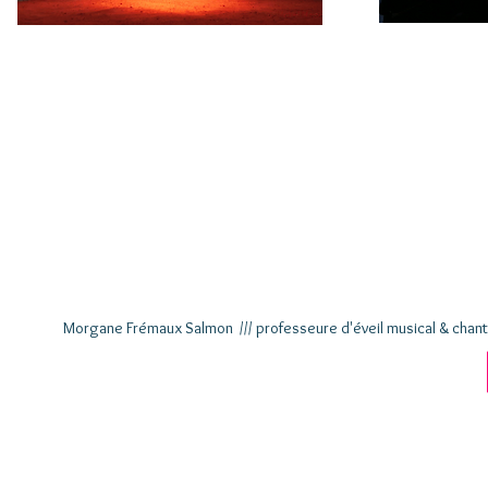
IPHIGÉNIE(S)
scénographie de spectacle musical
scénogr
Morgane Frémaux Salmon ///
professeure d'éveil musical & chant 